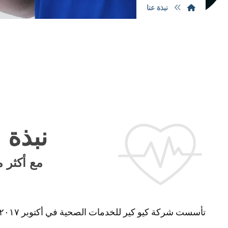
نبذة عنا
نبذة
مع أكثر من ١٥ عاماً من