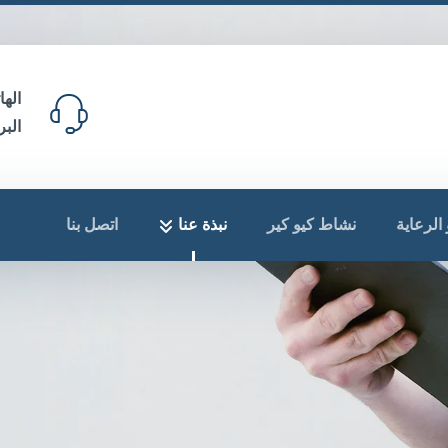
اله
البر
الرعاية
نشاط كيو كير
نبذة عنا
اتصل بنا