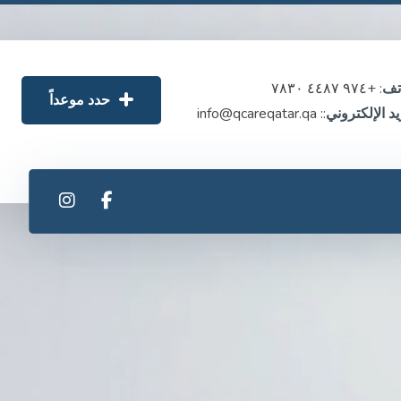
اتف
: +٩٧٤ ٤٤٨٧ ٧٨٣٠
حدد موعداً
يد الإلكتروني
:: info@qcareqatar.qa